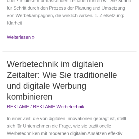
über? In diesem umfassenden Leitfaden führen wir Sie Schritt
für Schritt durch den Prozess der Planung und Umsetzung
von Werbekampagnen, die wirklich wirken. 1. Zielsetzung:
Klarheit
Weiterlesen »
Werbetechnik im digitalen
Werbetechnik
im
Zeitalter: Wie Sie traditionelle
digitalen
und digitale Werbung
Zeitalter:
Wie
kombinieren
Sie
traditionelle
REKLAME
/
REKLAME Werbetechnik
und
In einer Zeit, die von digitalen Innovationen geprägt ist, stellt
digitale
sich für Unternehmen die Frage, wie sie traditionelle
Werbung
Werbetechniken mit modernen digitalen Ansätzen effektiv
kombinieren