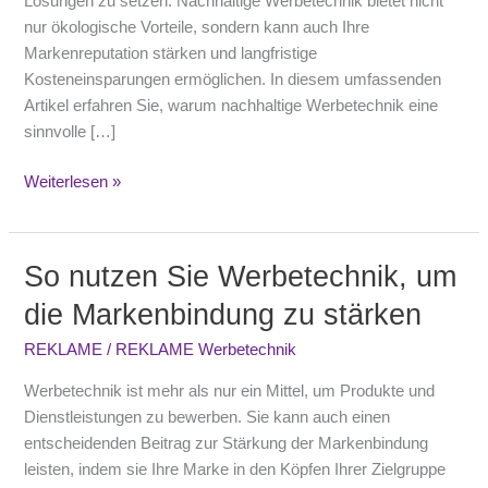
Lösungen zu setzen. Nachhaltige Werbetechnik bietet nicht
nur ökologische Vorteile, sondern kann auch Ihre
Markenreputation stärken und langfristige
Kosteneinsparungen ermöglichen. In diesem umfassenden
Artikel erfahren Sie, warum nachhaltige Werbetechnik eine
sinnvolle […]
Weiterlesen »
So nutzen Sie Werbetechnik, um
So
nutzen
die Markenbindung zu stärken
Sie
Werbetechnik,
REKLAME
/
REKLAME Werbetechnik
um
Werbetechnik ist mehr als nur ein Mittel, um Produkte und
die
Dienstleistungen zu bewerben. Sie kann auch einen
Markenbindung
entscheidenden Beitrag zur Stärkung der Markenbindung
zu
leisten, indem sie Ihre Marke in den Köpfen Ihrer Zielgruppe
stärken