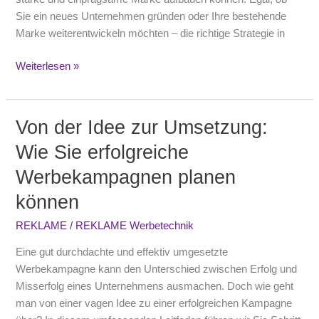
Sie ein neues Unternehmen gründen oder Ihre bestehende
Marke weiterentwickeln möchten – die richtige Strategie in
Weiterlesen »
Von der Idee zur Umsetzung:
Von
der
Wie Sie erfolgreiche
Idee
Werbekampagnen planen
zur
Umsetzung:
können
Wie
Sie
REKLAME
/
REKLAME Werbetechnik
erfolgreiche
Eine gut durchdachte und effektiv umgesetzte
Werbekampagnen
Werbekampagne kann den Unterschied zwischen Erfolg und
planen
Misserfolg eines Unternehmens ausmachen. Doch wie geht
können
man von einer vagen Idee zu einer erfolgreichen Kampagne