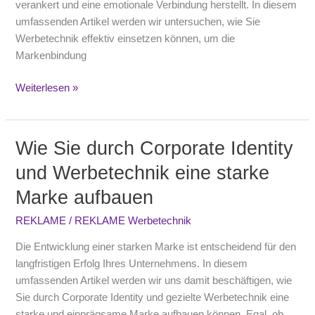
verankert und eine emotionale Verbindung herstellt. In diesem
umfassenden Artikel werden wir untersuchen, wie Sie
Werbetechnik effektiv einsetzen können, um die
Markenbindung
Weiterlesen »
Wie Sie durch Corporate Identity
Wie
Sie
und Werbetechnik eine starke
durch
Marke aufbauen
Corporate
Identity
REKLAME
/
REKLAME Werbetechnik
und
Werbetechnik
Die Entwicklung einer starken Marke ist entscheidend für den
eine
langfristigen Erfolg Ihres Unternehmens. In diesem
starke
umfassenden Artikel werden wir uns damit beschäftigen, wie
Marke
Sie durch Corporate Identity und gezielte Werbetechnik eine
aufbauen
starke und einprägsame Marke aufbauen können. Egal, ob