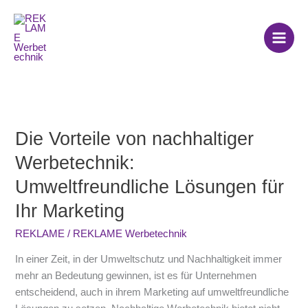
Zum
Inhalt
springen
Die Vorteile von nachhaltiger
Die
Vorteile
Werbetechnik:
von
Umweltfreundliche Lösungen für
nachhaltiger
Werbetechnik:
Ihr Marketing
Umweltfreundliche
Lösungen
REKLAME
/
REKLAME Werbetechnik
für
In einer Zeit, in der Umweltschutz und Nachhaltigkeit immer
Ihr
mehr an Bedeutung gewinnen, ist es für Unternehmen
Marketing
entscheidend, auch in ihrem Marketing auf umweltfreundliche