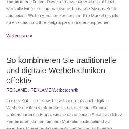
kombinieren können. Dieser umfassende Artikel gibt Ihnen
wertvolle Einblicke und praktische Tipps, wie Sie das Beste
aus beiden Welten vereinen können, um Ihre Marketingziele
zu erreichen und Ihre Zielgruppe optimal anzusprechen.
Weiterlesen »
So kombinieren Sie traditionelle
So
kombinieren
und digitale Werbetechniken
Sie
effektiv
traditionelle
und
REKLAME
/
REKLAME Werbetechnik
digitale
Werbetechniken
In einer Zeit, in der sowohl traditionelle als auch digitale
effektiv
Werbetechniken stark präsent sind, stellt sich für viele
Unternehmen die Frage, wie sie diese beiden Ansätze effektiv
kombinieren können, um ihre Marketingziele optimal zu
erreichen. Dieser umfassende Artikel widmet sich genau