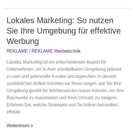
Lokales Marketing: So nutzen
Lokales
Marketing:
Sie Ihre Umgebung für effektive
So
Werbung
nutzen
Sie
REKLAME
/
REKLAME Werbetechnik
Ihre
Umgebung
Lokales Marketing ist ein entscheidender Aspekt für
für
Unternehmen, um in ihrer unmittelbaren Umgebung präsent
effektive
zu sein und potenzielle Kunden anzusprechen. In diesem
Werbung
ausführlichen Artikel möchten wir Ihnen zeigen, wie Sie Ihre
Umgebung gezielt für Werbezwecke nutzen können, um Ihre
Reichweite zu maximieren und Ihren Umsatz zu steigern.
Erfahren Sie, welche Strategien und Techniken besonders
effektiv
Weiterlesen »