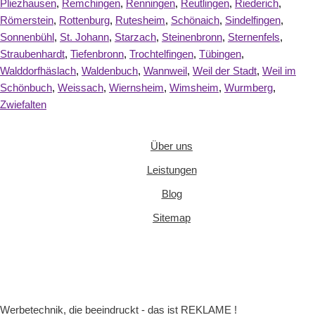
Pliezhausen
,
Remchingen
,
Renningen
,
Reutlingen
,
Riederich
,
Römerstein
,
Rottenburg
,
Rutesheim
,
Schönaich
,
Sindelfingen
,
Sonnenbühl
,
St. Johann
,
Starzach
,
Steinenbronn
,
Sternenfels
,
Straubenhardt
,
Tiefenbronn
,
Trochtelfingen
,
Tübingen
,
Walddorfhäslach
,
Waldenbuch
,
Wannweil
,
Weil der Stadt
,
Weil im
Schönbuch
,
Weissach
,
Wiernsheim
,
Wimsheim
,
Wurmberg
,
Zwiefalten
Über uns
Leistungen
Blog
Sitemap
Werbetechnik, die beeindruckt - das ist REKLAME !