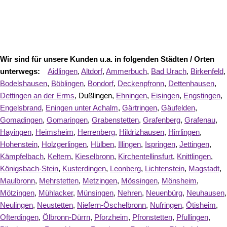
Wir sind für unsere Kunden u.a. in folgenden Städten / Orten
unterwegs:
Aidlingen
,
Altdorf
,
Ammerbuch
,
Bad Urach
,
Birkenfeld
,
Bodelshausen
,
Böblingen
,
Bondorf
,
Deckenpfronn
,
Dettenhausen
,
Dettingen an der Erms
, Dußlingen,
Ehningen
,
Eisingen
,
Engstingen
,
Engelsbrand
,
Eningen unter Achalm
,
Gärtringen
,
Gäufelden
,
Gomadingen
,
Gomaringen
,
Grabenstetten
,
Grafenberg
,
Grafenau
,
Hayingen
,
Heimsheim
,
Herrenberg
,
Hildrizhausen
,
Hirrlingen
,
Hohenstein
,
Holzgerlingen
,
Hülben
,
Illingen
,
Ispringen
,
Jettingen
,
Kämpfelbach
,
Keltern
,
Kieselbronn
,
Kirchentellinsfurt
,
Knittlingen
,
Königsbach-Stein
,
Kusterdingen
,
Leonberg
,
Lichtenstein
,
Magstadt
,
Maulbronn
,
Mehrstetten
,
Metzingen
,
Mössingen
,
Mönsheim
,
Mötzingen
,
Mühlacker
,
Münsingen
,
Nehren
,
Neuenbürg
,
Neuhausen
,
Neulingen
,
Neustetten
,
Niefern-Öschelbronn
,
Nufringen
,
Ötisheim
,
Ofterdingen
,
Ölbronn-Dürrn
,
Pforzheim
,
Pfronstetten
,
Pfullingen
,