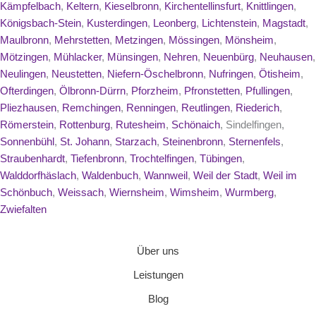
Kämpfelbach
,
Keltern
,
Kieselbronn
,
Kirchentellinsfurt
,
Knittlingen
,
Königsbach-Stein
,
Kusterdingen
,
Leonberg
,
Lichtenstein
,
Magstadt
,
Maulbronn
,
Mehrstetten
,
Metzingen
,
Mössingen
,
Mönsheim
,
Mötzingen
,
Mühlacker
,
Münsingen
,
Nehren
,
Neuenbürg
,
Neuhausen
,
Neulingen
,
Neustetten
,
Niefern-Öschelbronn
,
Nufringen
,
Ötisheim
,
Ofterdingen
,
Ölbronn-Dürrn
,
Pforzheim
,
Pfronstetten
,
Pfullingen
,
Pliezhausen
,
Remchingen
,
Renningen
,
Reutlingen
,
Riederich
,
Römerstein
,
Rottenburg
,
Rutesheim
,
Schönaich
, Sindelfingen,
Sonnenbühl
,
St. Johann
,
Starzach
,
Steinenbronn
,
Sternenfels
,
Straubenhardt
,
Tiefenbronn
,
Trochtelfingen
,
Tübingen
,
Walddorfhäslach
,
Waldenbuch
,
Wannweil
,
Weil der Stadt
,
Weil im
Schönbuch
,
Weissach
,
Wiernsheim
,
Wimsheim
,
Wurmberg
,
Zwiefalten
Über uns
Leistungen
Blog