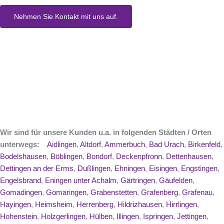
Nehmen Sie Kontakt mit uns auf.
Wir sind für unsere Kunden u.a. in folgenden Städten / Orten
unterwegs:
Aidlingen
,
Altdorf
,
Ammerbuch
,
Bad Urach
,
Birkenfeld
,
Bodelshausen
,
Böblingen
,
Bondorf
,
Deckenpfronn
,
Dettenhausen
,
Dettingen an der Erms
,
Dußlingen
,
Ehningen
,
Eisingen
,
Engstingen
,
Engelsbrand
,
Eningen unter Achalm
,
Gärtringen
,
Gäufelden
,
Gomadingen
,
Gomaringen
,
Grabenstetten
,
Grafenberg
,
Grafenau
,
Hayingen
,
Heimsheim
,
Herrenberg
,
Hildrizhausen
,
Hirrlingen
,
Hohenstein
,
Holzgerlingen
,
Hülben
,
Illingen
,
Ispringen
,
Jettingen
,