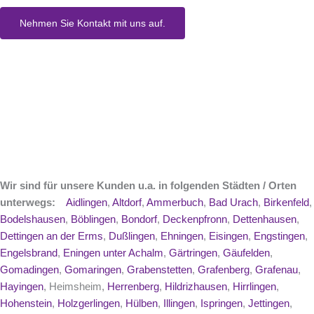
Nehmen Sie Kontakt mit uns auf.
Wir sind für unsere Kunden u.a. in folgenden Städten / Orten
unterwegs:
Aidlingen
,
Altdorf
,
Ammerbuch
,
Bad Urach
,
Birkenfeld
,
Bodelshausen
,
Böblingen
,
Bondorf
,
Deckenpfronn
,
Dettenhausen
,
Dettingen an der Erms
,
Dußlingen
,
Ehningen
,
Eisingen
,
Engstingen
,
Engelsbrand
,
Eningen unter Achalm
,
Gärtringen
,
Gäufelden
,
Gomadingen
,
Gomaringen
,
Grabenstetten
,
Grafenberg
,
Grafenau
,
Hayingen
, Heimsheim,
Herrenberg
,
Hildrizhausen
,
Hirrlingen
,
Hohenstein
,
Holzgerlingen
,
Hülben
,
Illingen
,
Ispringen
,
Jettingen
,