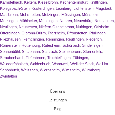
Kämpfelbach
,
Keltern
,
Kieselbronn
,
Kirchentellinsfurt
,
Knittlingen
,
Königsbach-Stein
,
Kusterdingen
,
Leonberg
,
Lichtenstein
,
Magstadt
,
Maulbronn
,
Mehrstetten
,
Metzingen
,
Mössingen
,
Mönsheim
,
Mötzingen
,
Mühlacker
,
Münsingen
,
Nehren
,
Neuenbürg
,
Neuhausen
,
Neulingen
,
Neustetten
,
Niefern-Öschelbronn
,
Nufringen
,
Ötisheim
,
Ofterdingen
,
Ölbronn-Dürrn
,
Pforzheim
,
Pfronstetten
,
Pfullingen
,
Pliezhausen
,
Remchingen
,
Renningen
,
Reutlingen
,
Riederich
,
Römerstein
,
Rottenburg
,
Rutesheim
,
Schönaich
,
Sindelfingen
,
Sonnenbühl
,
St. Johann
,
Starzach
,
Steinenbronn
,
Sternenfels
,
Straubenhardt
,
Tiefenbronn
,
Trochtelfingen
,
Tübingen
,
Walddorfhäslach
,
Waldenbuch
,
Wannweil
,
Weil der Stadt
,
Weil im
Schönbuch
,
Weissach
,
Wiernsheim
,
Wimsheim
,
Wurmberg
,
Zwiefalten
Über uns
Leistungen
Blog